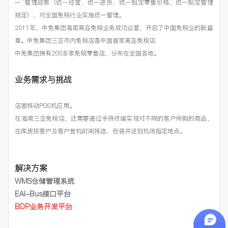
一”管理政策（统一经营、统一进货、统一制定零售价格、统一制定管理
规定），对全国免税行业实施统一管理。
2011年，中免集团海南离岛免税业务成功运营，开启了中国免税业的新篇
章。中免集团三亚市内免税店是中国首家离岛免税店.
中免集团拥有200多家免税零售店，分布在全国各地。
业务需求与挑战
店面移动POS机应用。
在海南三亚免税店，还需要通过手持终端实现对不同的客户所购的商品，
在库房按客户及客户登机时间拣选、包装并送到机场指定地点。
解决方案
WMS仓储管理系统
EAI-Bus接口平台
BDP业务开发平台