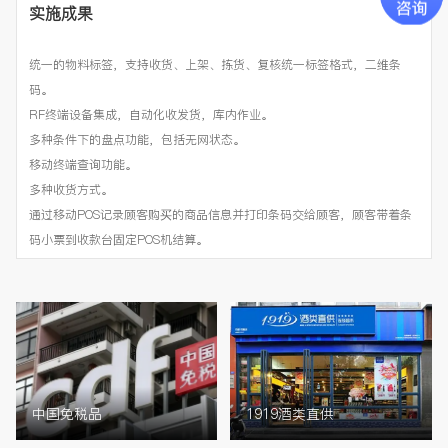
实施成果
统一的物料标签，支持收货、上架、拣货、复核统一标签格式，二维条
码。
RF终端设备集成，自动化收发货，库内作业。
多种条件下的盘点功能，包括无网状态。
移动终端查询功能。
多种收货方式。
通过移动POS记录顾客购买的商品信息并打印条码交给顾客，顾客带着条
码小票到收款台固定POS机结算。
中国免税品
1919酒类直供