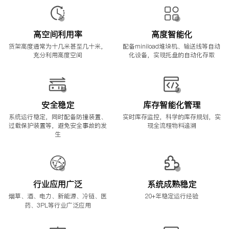
高空间利用率
高度智能化
货架高度通常为十几米甚至几十米，
配备miniload堆垛机、输送线等自动
充分利用高度空间
化设备，实现托盘的自动化存取
安全稳定
库存智能化管理
系统运行稳定，同时配备防撞装置、
实时库存监控，科学的库存规划，实
过载保护装置等，避免安全事故的发
现全流程物料追溯
生
行业应用广泛
系统成熟稳定
烟草、酒、电力、新能源、冷链、医
20+年稳定运行经验
药、3PL等行业广泛应用