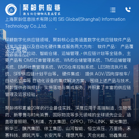
上海聚龄信息技术有限公司 SIS Global(Shanghai) Information
Technology Co.,Ltd.
深耕数字化供应链领域，聚龄核心业务涵盖数字化供应链软件产品
研发与实施以及自动化硬件集成服务两大方向： 软件产品： 产品覆
关于聚龄
盖企业生产拉动、智能仓储、运输管理、供应链计划等全链条，主
ABOUT SIS GLOBAL
要产品有 OMS订单管理系统、WMS仓储管理系统、TMS运输管理
系统、BMS计费管理系统、WCS仓库控制系统、LES物流执行系
统、SPP供应链计划平台等。 硬件集成： 提供 AGV/四向穿梭车/
自动化立库等 自动化设备的集成解决方案。 围绕上述产品与技术，
聚龄提供咨询规划、实施落地与集成服务，并积累了丰富的供应链
管理及运营经验。
聚龄将积累逾20年的行业最佳实践，深度应用于高端制造、生物医
药、新零售与时尚消费、国际物流等多元领域的全球领先企业，涵
盖欧普照明、飞利浦、方太集团、OPPO、TP-LINK、紫光集团、
新华三、陕汽集团、徐工集团、山河智能、恒立液压、万里扬、禾
赛科技、哪吒汽车、长安汽车、理想汽车、天合光能、协鑫集成、