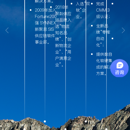
解决方案。
入选“双
完成
入选多
2018年
2009年加入
软”企
CMMI3
中小企
聚龄供应
Fortune200
业。
级认证；
数字化
链品牌入
强 SYNNEX
型服务
全新品
选“物流
新聚思 SIS
商；
牌“零库
知名品
供应链软件
自动
业务覆
牌”、“创
事业部。
化”；
全球
新物流企
30+国
业”、“用
提供数自
及地区
户满意企
化软硬集
业”。
成的解决
方案。