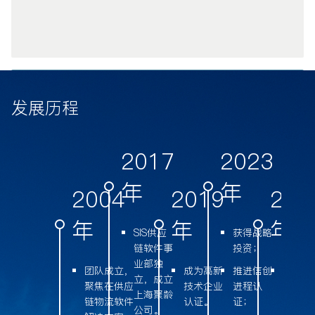
发展历程
2017
2023
年
年
2004
2019
202
年
年
年
SIS供应
获得战略
链软件事
投资；
业部独
团队成立，
成为高新
推进信创
建立完
立，成立
聚焦在供应
技术企业
进程认
信创生
上海聚龄
链物流软件
认证。
证；
态；
公司。