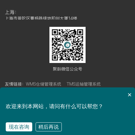
上海：
上海市普陀区曹杨路绿地和创大厦14楼
成都：
成都市高新区天府软件园D区6栋7楼
武汉：
武汉市武昌区武珞路421号帝斯曼国际中心15楼
广州：
聚龄微信公众号
广州市金发科技创新社区5栋5楼
友情链接：
WMS仓储管理系统
TMS运输管理系统
南通自动化工厂：
江苏省南通市开发区晨阳路7号
OMS订单管理系统
BMS计费管理系统
×
WCS仓库控制系统
LES物流执行系统
聚龄博客
昆山自动化工厂：
欢迎来到本网站，请问有什么可以帮您？
江苏省昆山市高新区恒盛路1299号
ICP备案：沪ICP备17052977号-1
现在咨询
稍后再说
上海聚龄信息技术有限公司 版权所有