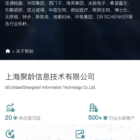
佳通轮胎、华阳集团、西门子、海亮集团、火炬电子、希望森兰、
东鹏瓷砖、信义玻璃、中国生物、微创医疗、联邦生物、博士伦、
无限极、特步、斯凯奇、地素时尚、中免集团、DB SCHENKER等
各行业标杆。
>
关于聚龄
上海聚龄信息技术有限公司
SIS Global(Shanghai) Information Technology Co.,Ltd.
20
500+
年
供应链沉淀
家
行业
头部客户