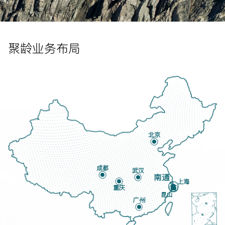
聚龄业务布局
北京
成都
武汉
南通
上海
重庆
昆山
广州