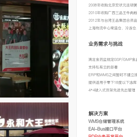
2008年收购北京宏状元连锁
2010年收购广西三品王牛肉
2012年与台湾王品集团合资
上海物流中心常温仓、冷冻仓
业务需求与挑战
满足食药监规定GSP/GMP
支持私有云的部署
ERP和WMS之间暂时不建
提供适用于零下18度以下冻
4*4驶入式货架先进先出管理
解决方案
WMS仓储管理系统
EAI-Bus接口平台
BDP业务开发平台