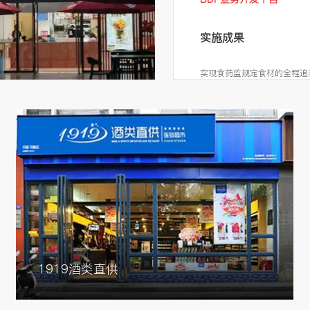
实施成果
实现食药监规定食材的全程追
多货主、多仓库管理
实现库龄分析、安全库存管理
降低了仓库运作的成本、提高
实现货品先进先出管理、人员K
1919酒类直供