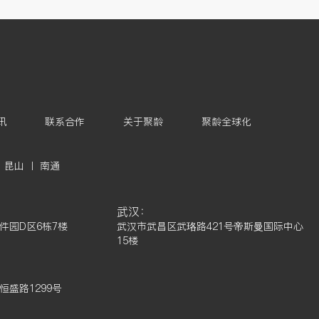
讯
联系合作
关于聚龄
聚龄全球化
 昆山 丨 南通
武汉：
件园D区6栋7楼
武汉市武昌区武珞路421号帝斯曼国际中心
15楼
：
盛路1299号