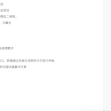
粥店
粉连锁店
品牌石二锅等。
、冷藏仓
食品溯源要求
立接口，数据通过标准化报表的方式进行传输
库的扫描设备解决方案