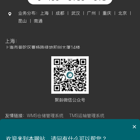
业务分布：上海 丨 成都 丨 武汉 丨 广州 丨 重庆 丨 北京 丨
昆山 丨 南通
上海：
上海市普陀区曹杨路绿地和创大厦14楼
成都：
成都市高新区天府软件园D区6栋7楼
武汉：
武汉市武昌区武珞路421号帝斯曼国际中心15楼
广州：
聚龄微信公众号
广州市金发科技创新社区5栋5楼
友情链接：
WMS仓储管理系统
TMS运输管理系统
南通自动化工厂：
江苏省南通市开发区晨阳路7号
OMS订单管理系统
BMS计费管理系统
×
WCS仓库控制系统
LES物流执行系统
聚龄博客
昆山自动化工厂：
欢迎来到本网站，请问有什么可以帮您？