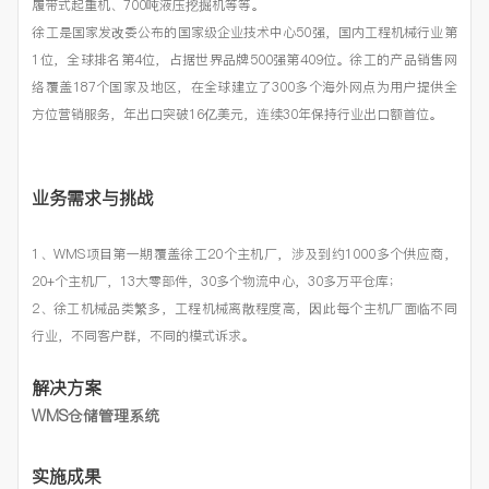
履带式起重机、700吨液压挖掘机等等。
徐工是国家发改委公布的国家级企业技术中心50强，国内工程机械行业第
1位，全球排名第4位，占据世界品牌500强第409位。徐工的产品销售网
络覆盖187个国家及地区，在全球建立了300多个海外网点为用户提供全
方位营销服务，年出口突破16亿美元，连续30年保持行业出口额首位。
业务需求与挑战
1、WMS项目第一期覆盖徐工20个主机厂，涉及到约1000多个供应商，
20+个主机厂，13大零部件，30多个物流中心，30多万平仓库；
2、徐工机械品类繁多，工程机械离散程度高，因此每个主机厂面临不同
行业，不同客户群，不同的模式诉求。
解决方案
WMS仓储管理系统
实施成果