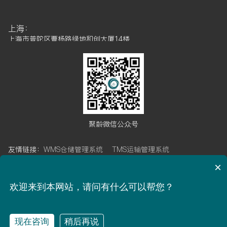
上海：
上海市普陀区曹杨路绿地和创大厦14楼
成都：
成都市高新区天府软件园D区6栋7楼
武汉：
武汉市武昌区武珞路421号帝斯曼国际中心15楼
广州：
聚龄微信公众号
广州市金发科技创新社区5栋5楼
友情链接：
WMS仓储管理系统
TMS运输管理系统
南通自动化工厂：
江苏省南通市开发区晨阳路7号
OMS订单管理系统
BMS计费管理系统
×
WCS仓库控制系统
LES物流执行系统
聚龄博客
昆山自动化工厂：
欢迎来到本网站，请问有什么可以帮您？
江苏省昆山市高新区恒盛路1299号
ICP备案：沪ICP备17052977号-1
现在咨询
稍后再说