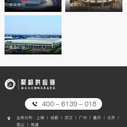
丰华神州
星期六
青岛汇业
400 - 6139 - 018
业务分布：上海 丨 成都 丨 武汉 丨 广州 丨 重庆 丨 北京 丨
昆山 丨 南通