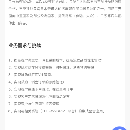
自有品牌WXQP、ESCE商誉价值突出，与多个国际知名汽车配件品牌深度
合作。丰华神州是乌鲁木齐最大的汽车配件出口贸易公司之一，市场主要
面向中亚国家及部分欧洲国家，提供德系（奔驰、大众）、日系等汽车配
件出口贸易。
业务需求与挑战
1、提高客户满意度，降低采购成本，提高流程品质优化管理：
2、实现供应商在线接单管理、对账管理、送货预约管理：
3、实现辅助供应商VsI 管理：
4、实现采购、销售订单的跟踪管理；
5、实现客户在线下单管理、在线查淘订单：
6、实现客户需求管理及供应商新品发布：
7、实现客户与供应商的报表管理；
8、实现与相关系統（ERP+WVS+82B 平台）的集成整合应用。